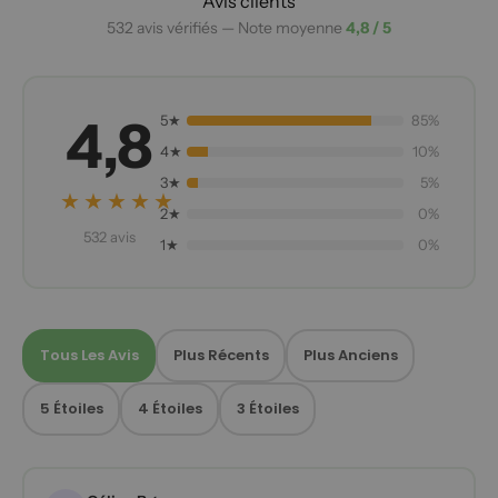
Avis clients
532 avis vérifiés — Note moyenne
4,8 / 5
4,8
5★
85%
4★
10%
3★
5%
★★★★★
2★
0%
532 avis
1★
0%
Tous Les Avis
Plus Récents
Plus Anciens
5 Étoiles
4 Étoiles
3 Étoiles