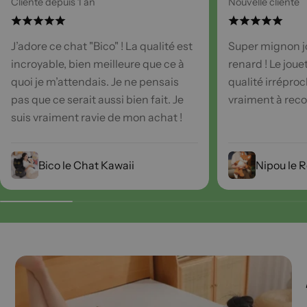
Cliente depuis 1 an
Nouvelle cliente
J’adore ce chat "Bico" ! La qualité est
Super mignon j
incroyable, bien meilleure que ce à
renard ! Le joue
quoi je m’attendais. Je ne pensais
qualité irréproc
pas que ce serait aussi bien fait. Je
vraiment à re
suis vraiment ravie de mon achat !
Bico le Chat Kawaii
Nipou le 