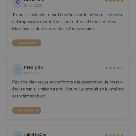
★
★
★
★
★
O
19 mai 2026
J'ai pris la peluche renard brodée avec le prénom. Le rendu
est impeccable, les lettres sont nettes et bien centrées.
Ma nièce a adoré son cadeau d'anniversaire.
✓ Achat vérifié
theo_gdx
★
★
★
★
★
T
18 mai 2026
Peluche bien reçue et conforme à la description. Je mets 4
étoiles car la livraison a pris 11 jours. Le produit en lui-même
est vraiment bien.
✓ Achat vérifié
Juliette.Crs
★
★
★
★
★