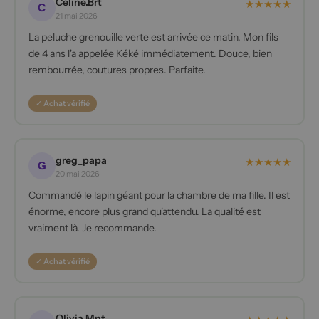
Céline.Brt
★
★
★
★
★
C
21 mai 2026
La peluche grenouille verte est arrivée ce matin. Mon fils
de 4 ans l'a appelée Kéké immédiatement. Douce, bien
rembourrée, coutures propres. Parfaite.
✓ Achat vérifié
greg_papa
★
★
★
★
★
G
20 mai 2026
Commandé le lapin géant pour la chambre de ma fille. Il est
énorme, encore plus grand qu'attendu. La qualité est
vraiment là. Je recommande.
✓ Achat vérifié
Olivia.Mnt