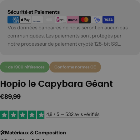
Modes
Sécurité et Paiements
de
Vos données bancaires ne nous seront en aucun cas
paiement
communiquées. Les paiements sont protégés par
notre processeur de paiement crypté 128-bit SSL.
+ de 1900 références
Conforme normes CE
Hopio le Capybara Géant
Prix
€89,99
régulier
4,8 / 5 — 532 avis vérifiés
🛠️​
Matériaux & Composition