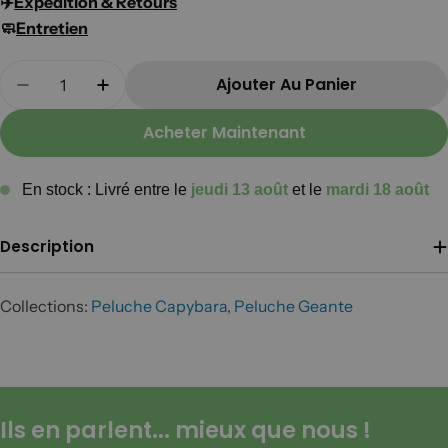
✈️​
Expédition & Retours
🧼
Entretien
Quantité
Ajouter Au Panier
Diminuer La Quantité Pour Hopio Le Capybara
Augmenter La Quantité Pour Hopio L
Acheter Maintenant
En stock : Livré entre le
jeudi 13 août
et le
mardi 18 août
Description
Collections:
Peluche Capybara
,
Peluche Geante
Ils en parlent... mieux que nous !