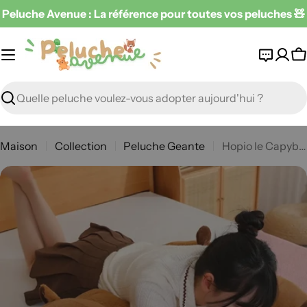
Passer
Peluche Avenue : La référence pour toutes vos peluches 🧸
au
contenu
P
Recherche
Maison
Collection
Peluche Geante
Hopio le Capybara Géant
Passer
aux
informations
sur
le
produit