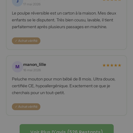
J
17 mai 2026
Le poulpe réversible est un carton à la maison. Mes deux
enfants se le disputent. Très bien cousu, lavable, il tient
parfaitement après plusieurs passages en machine.
✓ Achat vérifié
manon_lille
★
★
★
★
★
M
16 mai 2026
Peluche mouton pour mon bébé de 8 mois. Ultra douce,
certifiée CE, hypoallergénique. Exactement ce que je
cherchais pour un tout-petit.
✓ Achat vérifié
Voir Plus D'avis (526 Restants)