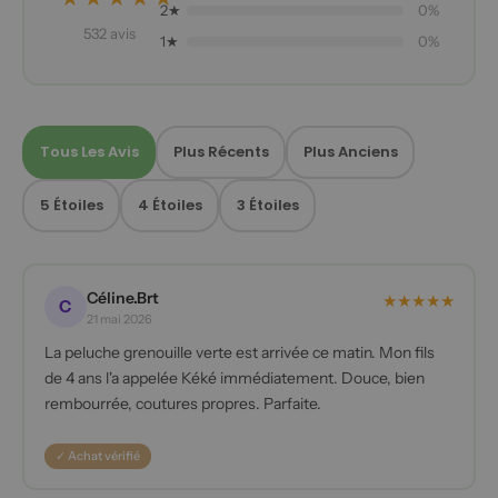
2★
0%
532 avis
1★
0%
Tous Les Avis
Plus Récents
Plus Anciens
5 Étoiles
4 Étoiles
3 Étoiles
Céline.Brt
★
★
★
★
★
C
21 mai 2026
La peluche grenouille verte est arrivée ce matin. Mon fils
de 4 ans l'a appelée Kéké immédiatement. Douce, bien
rembourrée, coutures propres. Parfaite.
✓ Achat vérifié