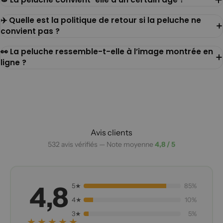
✈️ Quelle est la politique de retour si la peluche ne
convient pas ?
👀 La peluche ressemble-t-elle à l’image montrée en
ligne ?
Avis clients
532 avis vérifiés — Note moyenne
4,8 / 5
4,8
5★
85%
4★
10%
3★
5%
★★★★★