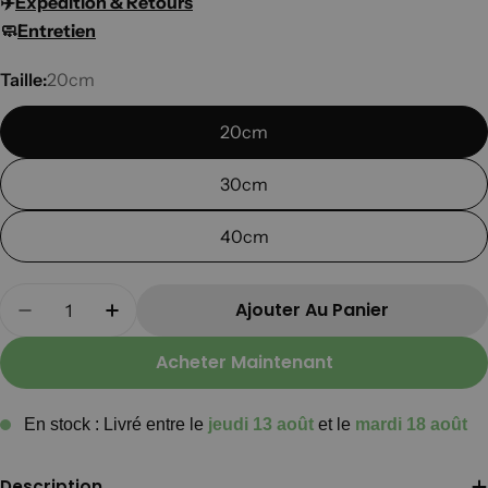
✈️​
Expédition & Retours
🧼
Entretien
Taille:
20cm
20cm
30cm
40cm
Quantité
Ajouter Au Panier
Diminuer La Quantité Pour Roxy La Coccinelle
Augmenter La Quantité Pour Roxy La 
Acheter Maintenant
En stock : Livré entre le
jeudi 13 août
et le
mardi 18 août
Description