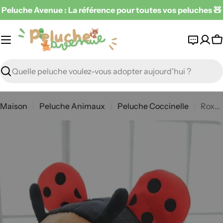
Passer
Peluche Avenue : La référence pour toutes vos peluches 🧸
au
contenu
P
Recherche
Maison
Peluche Animaux
Peluche Coccinelle
Roxy la Coccinelle
Passer
aux
informations
sur
le
produit