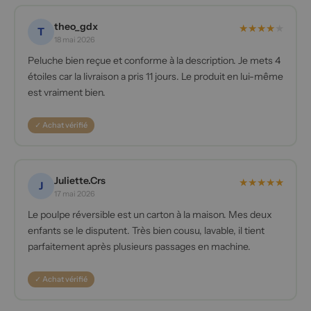
theo_gdx
★
★
★
★
★
T
18 mai 2026
Peluche bien reçue et conforme à la description. Je mets 4
étoiles car la livraison a pris 11 jours. Le produit en lui-même
est vraiment bien.
✓ Achat vérifié
Juliette.Crs
★
★
★
★
★
J
17 mai 2026
Le poulpe réversible est un carton à la maison. Mes deux
enfants se le disputent. Très bien cousu, lavable, il tient
parfaitement après plusieurs passages en machine.
✓ Achat vérifié