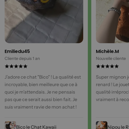
Emiliedu45
Michèle.M
Cliente depuis 1 an
Nouvelle cliente
J’adore ce chat "Bico" ! La qualité est
Super mignon j
incroyable, bien meilleure que ce à
renard ! Le joue
quoi je m’attendais. Je ne pensais
qualité irréproc
pas que ce serait aussi bien fait. Je
vraiment à re
suis vraiment ravie de mon achat !
Bico le Chat Kawaii
Nipou le 