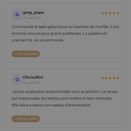
greg_papa
★
★
★
★
★
G
20 mai 2026
Commandé le lapin géant pour la chambre de ma fille. Il est
énorme, encore plus grand qu'attendu. La qualité est
vraiment là. Je recommande.
✓ Achat vérifié
Olivia.Mnt
★
★
★
★
★
O
19 mai 2026
J'ai pris la peluche renard brodée avec le prénom. Le rendu
est impeccable, les lettres sont nettes et bien centrées.
Ma nièce a adoré son cadeau d'anniversaire.
✓ Achat vérifié