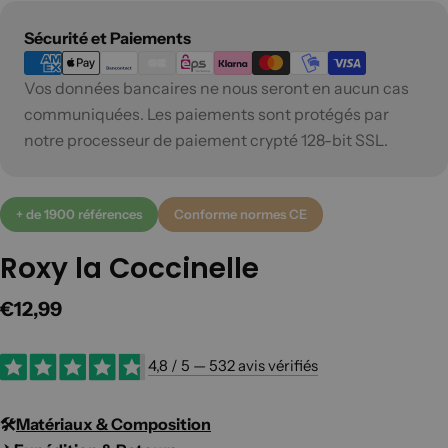
Modes
Sécurité et Paiements
de
Vos données bancaires ne nous seront en aucun cas
paiement
communiquées. Les paiements sont protégés par
notre processeur de paiement crypté 128-bit SSL.
+ de 1900 références
Conforme normes CE
Roxy la Coccinelle
Prix
€12,99
régulier
4,8 / 5 — 532 avis vérifiés
🛠️​
Matériaux & Composition