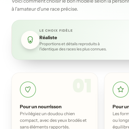
Voici comment choisir le bon modèle selon la personne
à l'amateur d'une race précise.
LE CHOIX FIDÈLE
Réaliste
Proportions et détails reproduits à
l'identique des races les plus connues.
01
Pour un nourrisson
Pour un
Privilégiez un doudou chien
Les for
compact, avec des yeux brodés et
ou longs
sans éléments rapportés.
équilibr