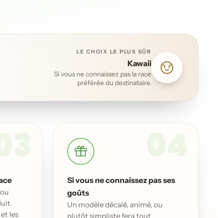
LE CHOIX LE PLUS SÛR
Kawaii
Si vous ne connaissez pas la race
préférée du destinataire.
03
04
ace
Si vous ne connaissez pas ses
 ou
goûts
uit
Un modèle décalé, animé, ou
et les
plutôt simpliste fera tout