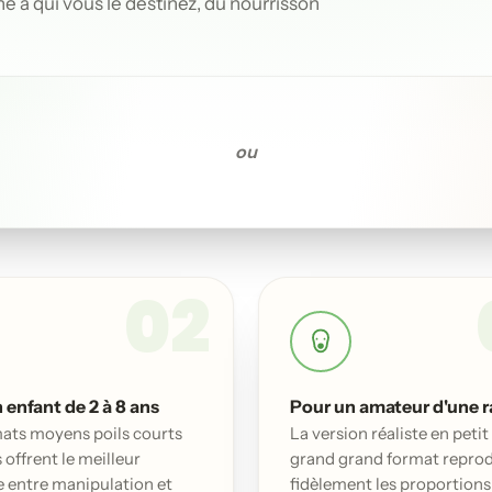
 à qui vous le destinez, du nourrisson
ou
02
 enfant de 2 à 8 ans
Pour un amateur d'une r
mats moyens poils courts
La version réaliste en petit
 offrent le meilleur
grand grand format reprod
e entre manipulation et
fidèlement les proportions 