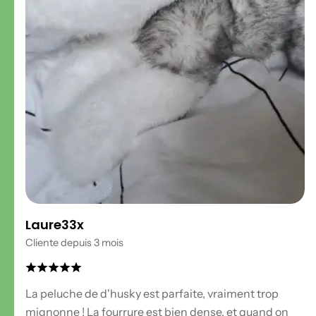
Laure33x
Cliente depuis 3 mois
La peluche de d'husky est parfaite, vraiment trop
mignonne ! La fourrure est bien dense, et quand on