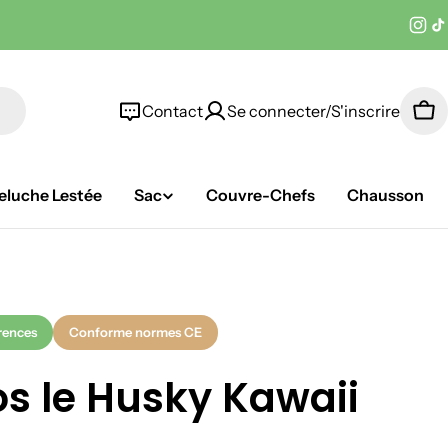
Ins
T
Contact
Se connecter/S'inscrire
Pan
eluche Lestée
Sac
Couvre-Chefs
Chausson
rences
Conforme normes CE
os le Husky Kawaii