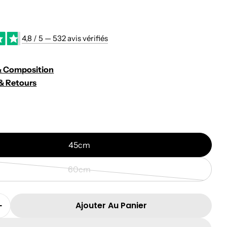
4,8 / 5 — 532 avis vérifiés
r
& Composition
& Retours
45cm
60cm
Variante
épuisée
ou
Ajouter Au Panier
 La Quantité Pour Mintos Le Husky Kawaii
Augmenter La Quantité Pour Mintos Le Husky Ka
indisponible