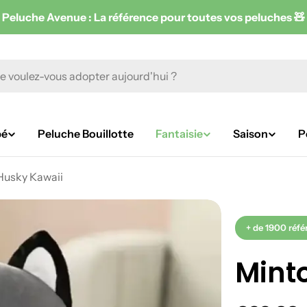
Peluche Avenue : La référence pour toutes vos peluches 🧸
bé
Peluche Bouillotte
Fantaisie
Saison
P
Husky Kawaii
+ de 1900 réfé
Mint