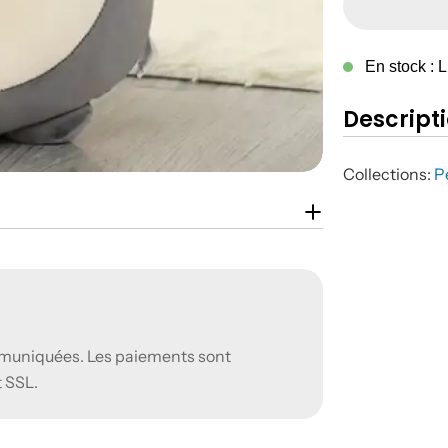
En stock : L
Descript
Collections:
P
muniquées. Les paiements sont
t SSL.