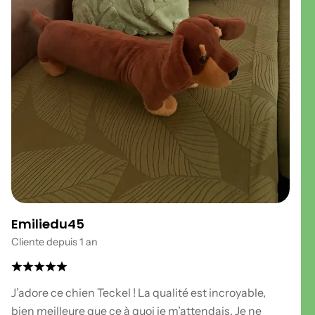
Emiliedu45
Cliente depuis 1 an
J’adore ce chien Teckel ! La qualité est incroyable,
bien meilleure que ce à quoi je m’attendais. Je ne