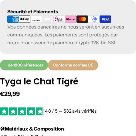
Modes
Sécurité et Paiements
de
Vos données bancaires ne nous seront en aucun cas
paiement
communiquées. Les paiements sont protégés par
notre processeur de paiement crypté 128-bit SSL.
+ de 1900 références
Conforme normes CE
Tyga le Chat Tigré
Prix
€29,99
régulier
4,8 / 5 — 532 avis vérifiés
🛠️​
Matériaux & Composition