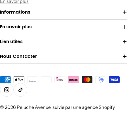
En savoir plus
Informations
En savoir plus
Lien utiles
Nous Contacter
Modes
de
Instagram
Tik Tok
paiement
© 2026
Peluche Avenue
. suivie par une
agence Shopify