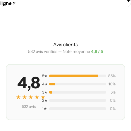
ligne ?
Avis clients
532 avis vérifiés — Note moyenne
4,8 / 5
4,8
5★
85%
4★
10%
3★
5%
★★★★★
2★
0%
532 avis
1★
0%