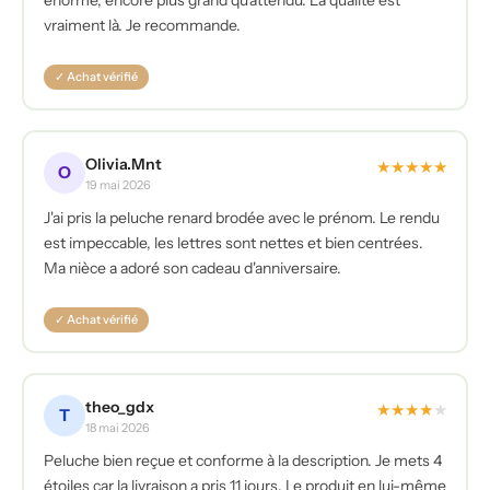
vraiment là. Je recommande.
✓ Achat vérifié
Olivia.Mnt
★
★
★
★
★
O
19 mai 2026
J'ai pris la peluche renard brodée avec le prénom. Le rendu
est impeccable, les lettres sont nettes et bien centrées.
Ma nièce a adoré son cadeau d'anniversaire.
✓ Achat vérifié
theo_gdx
★
★
★
★
★
T
18 mai 2026
Peluche bien reçue et conforme à la description. Je mets 4
étoiles car la livraison a pris 11 jours. Le produit en lui-même