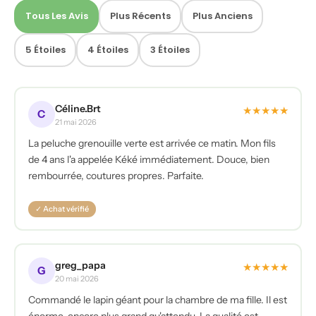
Tous Les Avis
Plus Récents
Plus Anciens
5 Étoiles
4 Étoiles
3 Étoiles
Céline.Brt
★
★
★
★
★
C
21 mai 2026
La peluche grenouille verte est arrivée ce matin. Mon fils
de 4 ans l'a appelée Kéké immédiatement. Douce, bien
rembourrée, coutures propres. Parfaite.
✓ Achat vérifié
greg_papa
★
★
★
★
★
G
20 mai 2026
Commandé le lapin géant pour la chambre de ma fille. Il est
énorme, encore plus grand qu'attendu. La qualité est