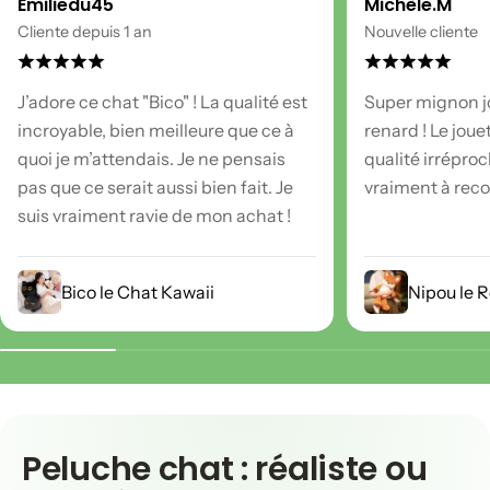
Emiliedu45
Michèle.M
Cliente depuis 1 an
Nouvelle cliente
J’adore ce chat "Bico" ! La qualité est
Super mignon j
incroyable, bien meilleure que ce à
renard ! Le joue
quoi je m’attendais. Je ne pensais
qualité irréproc
pas que ce serait aussi bien fait. Je
vraiment à re
suis vraiment ravie de mon achat !
Bico le Chat Kawaii
Nipou le 
Peluche chat : réaliste ou