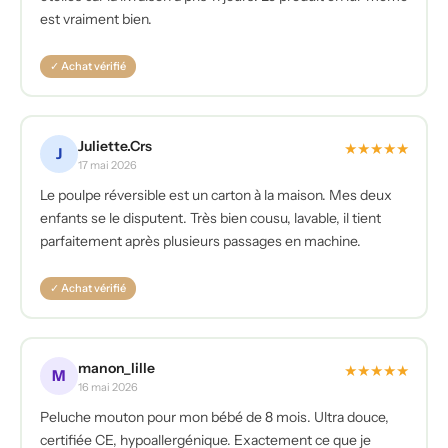
est vraiment bien.
✓ Achat vérifié
Juliette.Crs
★
★
★
★
★
J
17 mai 2026
Le poulpe réversible est un carton à la maison. Mes deux
enfants se le disputent. Très bien cousu, lavable, il tient
parfaitement après plusieurs passages en machine.
✓ Achat vérifié
manon_lille
★
★
★
★
★
M
16 mai 2026
Peluche mouton pour mon bébé de 8 mois. Ultra douce,
certifiée CE, hypoallergénique. Exactement ce que je