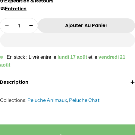
✈️​
Expédition & Retours
🧼
Entretien
Quantité
Ajouter Au Panier
Diminuer La Quantité Pour Tyga Le Chat Tigré
Augmenter La Quantité Pour Tyga Le 
En stock : Livré entre le
lundi 17 août
et le
vendredi 21
août
Description
Collections:
Peluche Animaux
,
Peluche Chat