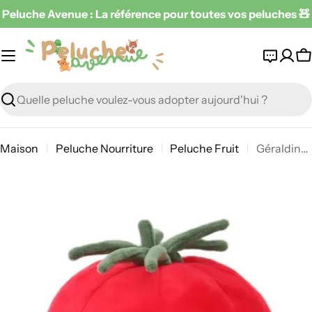
Passer
Peluche Avenue : La référence pour toutes vos peluches 🧸
au
contenu
P
Recherche
Maison
Peluche Nourriture
Peluche Fruit
Géraldine La Tomate
Passer
aux
informations
sur
le
produit