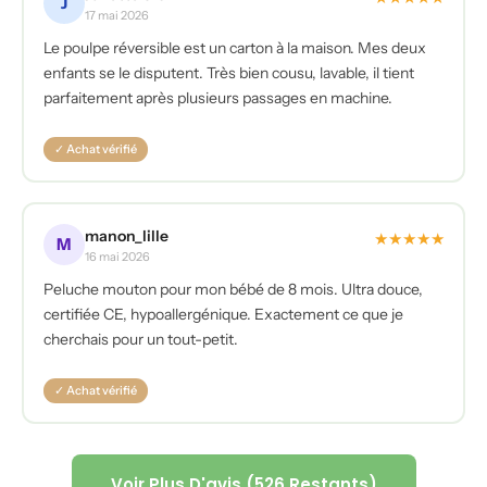
J
17 mai 2026
Le poulpe réversible est un carton à la maison. Mes deux
enfants se le disputent. Très bien cousu, lavable, il tient
parfaitement après plusieurs passages en machine.
✓ Achat vérifié
manon_lille
★
★
★
★
★
M
16 mai 2026
Peluche mouton pour mon bébé de 8 mois. Ultra douce,
certifiée CE, hypoallergénique. Exactement ce que je
cherchais pour un tout-petit.
✓ Achat vérifié
Voir Plus D'avis (526 Restants)