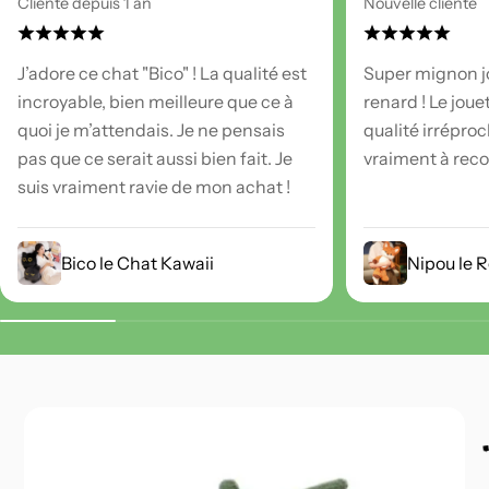
Cliente depuis 1 an
Nouvelle cliente
J’adore ce chat "Bico" ! La qualité est
Super mignon j
incroyable, bien meilleure que ce à
renard ! Le joue
quoi je m’attendais. Je ne pensais
qualité irréproc
pas que ce serait aussi bien fait. Je
vraiment à re
suis vraiment ravie de mon achat !
Bico le Chat Kawaii
Nipou le 
G
D
O
M
É
R
A
L
N
E
L
A
T
A
T
E
P
E
L
U
C
H
E
A
V
E
N
U
E
-
-
I