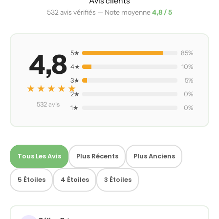
Avis clients
532 avis vérifiés — Note moyenne
4,8 / 5
4,8
5★
85%
4★
10%
3★
5%
★★★★★
2★
0%
532 avis
1★
0%
Tous Les Avis
Plus Récents
Plus Anciens
5 Étoiles
4 Étoiles
3 Étoiles