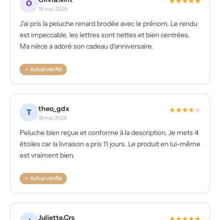
★
★
★
★
★
O
19 mai 2026
J'ai pris la peluche renard brodée avec le prénom. Le rendu
est impeccable, les lettres sont nettes et bien centrées.
Ma nièce a adoré son cadeau d'anniversaire.
✓ Achat vérifié
theo_gdx
★
★
★
★
★
T
18 mai 2026
Peluche bien reçue et conforme à la description. Je mets 4
étoiles car la livraison a pris 11 jours. Le produit en lui-même
est vraiment bien.
✓ Achat vérifié
Juliette.Crs
★
★
★
★
★