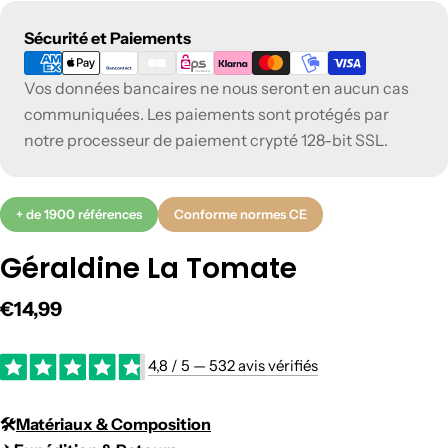
Modes
Sécurité et Paiements
de
Vos données bancaires ne nous seront en aucun cas
paiement
communiquées. Les paiements sont protégés par
notre processeur de paiement crypté 128-bit SSL.
+ de 1900 références
Conforme normes CE
Géraldine La Tomate
Prix
€14,99
régulier
4,8 / 5 — 532 avis vérifiés
🛠️​
Matériaux & Composition