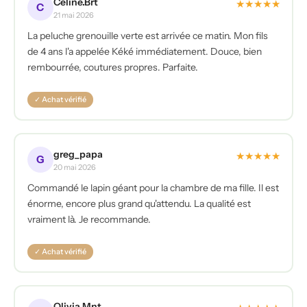
Céline.Brt
★
★
★
★
★
C
21 mai 2026
La peluche grenouille verte est arrivée ce matin. Mon fils
de 4 ans l'a appelée Kéké immédiatement. Douce, bien
rembourrée, coutures propres. Parfaite.
✓ Achat vérifié
greg_papa
★
★
★
★
★
G
20 mai 2026
Commandé le lapin géant pour la chambre de ma fille. Il est
énorme, encore plus grand qu'attendu. La qualité est
vraiment là. Je recommande.
✓ Achat vérifié
Olivia.Mnt