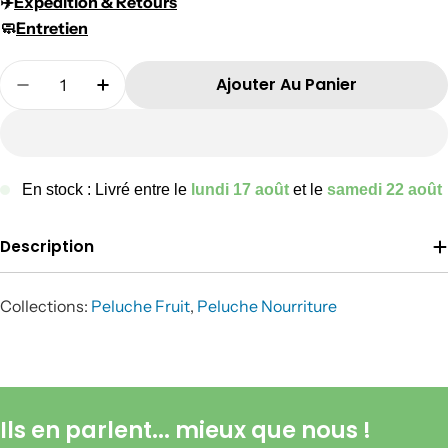
✈️​
Expédition & Retours
🧼
Entretien
Quantité
Ajouter Au Panier
Diminuer La Quantité Pour Géraldine La Toma
Augmenter La Quantité Pour Géraldi
En stock : Livré entre le
lundi 17 août
et le
samedi 22 août
Description
Collections:
Peluche Fruit
,
Peluche Nourriture
Ils en parlent... mieux que nous !